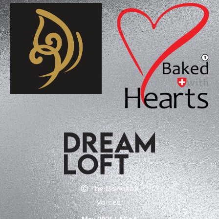
Ⓒ
The Bangkok
Voices